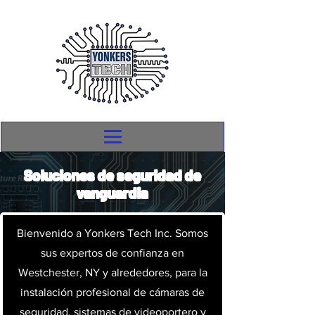
Soluciones de seguridad de
vanguardia
Bienvenido a Yonkers Tech Inc. Somos
sus expertos de confianza en
Westchester, NY y alrededores, para la
instalación profesional de cámaras de
seguridad, sistemas de videoportero y